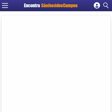
Encontra
SãoJosédosCampos
Cadastrar empresa
Fazer login
Criar conta