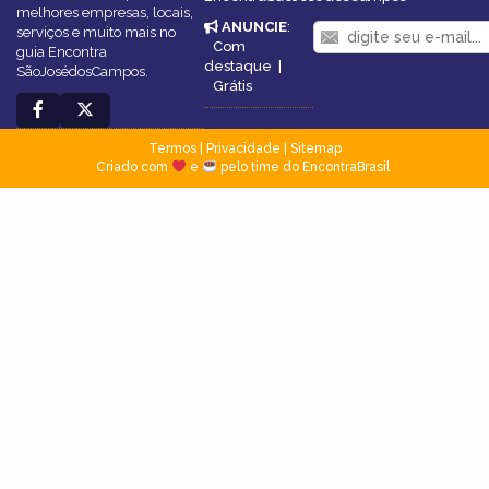
melhores empresas, locais,
ANUNCIE
:
serviços e muito mais no
Com
guia Encontra
destaque
|
SãoJosédosCampos.
Grátis
Termos
|
Privacidade
|
Sitemap
Criado com
e
pelo time do EncontraBrasil