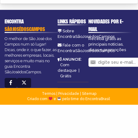
ENCONTRA
LINKS RÁPIDOS
NOVIDADES POR E-
SÃOJOSÉDOSCAMPOS
MAIL
Sobre
EncontraSãoJosédosCampos
O melhor de São José dos
Receba grátis as
Campos num só lugar!
principais notícias,
Fale com o
Dicas, onde ir, o que fazer, as
dicas e promoções
EncontraSãoJosédosCampos
melhores empresas, locais,
ANUNCIE
:
serviços e muito mais no
Com
guia Encontra
destaque
|
SãoJosédosCampos.
Grátis
Termos
|
Privacidade
|
Sitemap
Criado com
e
pelo time do EncontraBrasil