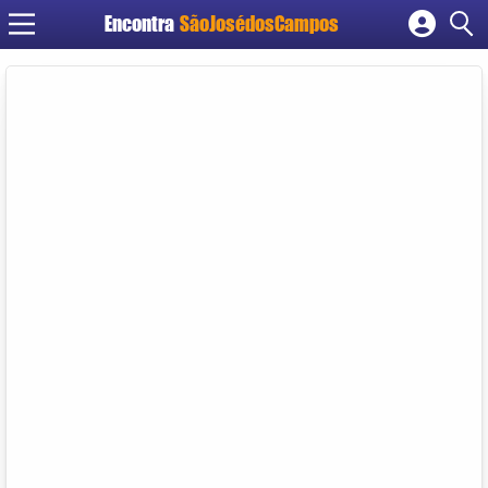
Encontra
SãoJosédosCampos
Cadastrar empresa
Fazer login
Criar conta