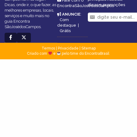
Fale com o
Dicas, onde ir, o que fazer, as
dicas e promoções
EncontraSãoJosédosCampos
melhores empresas, locais,
ANUNCIE
:
serviços e muito mais no
Com
guia Encontra
destaque
|
SãoJosédosCampos.
Grátis
Termos
|
Privacidade
|
Sitemap
Criado com
e
pelo time do EncontraBrasil