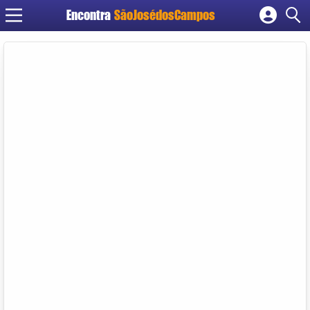
Encontra
SãoJosédosCampos
Cadastrar empresa
Fazer login
Criar conta