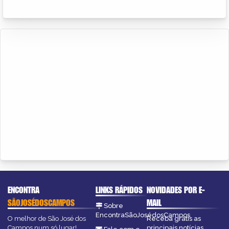
ENCONTRA
LINKS RÁPIDOS
NOVIDADES POR E-
SÃOJOSÉDOSCAMPOS
MAIL
Sobre
EncontraSãoJosédosCampos
O melhor de São José dos
Receba grátis as
Campos num só lugar!
principais notícias,