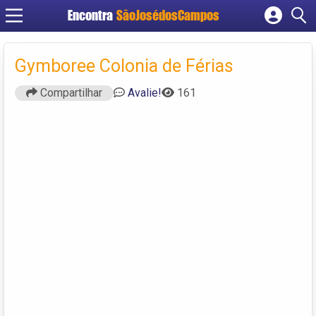
Encontra
SãoJosédosCampos
Cadastrar empresa
Fazer login
Gymboree Colonia de Férias
Criar conta
Compartilhar
Avalie!
161