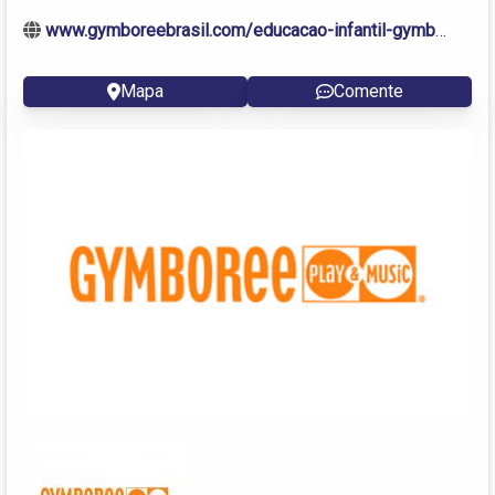
www.gymboreebrasil.com/educacao-infantil-gymboree-sao-jose-dos-campos-sp
Mapa
Comente