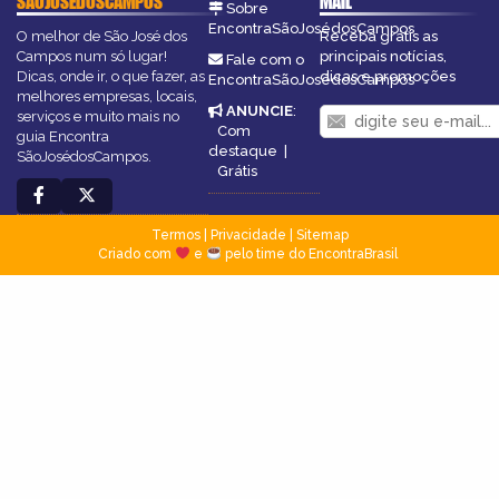
SÃOJOSÉDOSCAMPOS
MAIL
Sobre
EncontraSãoJosédosCampos
O melhor de São José dos
Receba grátis as
Campos num só lugar!
principais notícias,
Fale com o
Dicas, onde ir, o que fazer, as
dicas e promoções
EncontraSãoJosédosCampos
melhores empresas, locais,
ANUNCIE
:
serviços e muito mais no
Com
guia Encontra
destaque
|
SãoJosédosCampos.
Grátis
Termos
|
Privacidade
|
Sitemap
Criado com
e
pelo time do EncontraBrasil