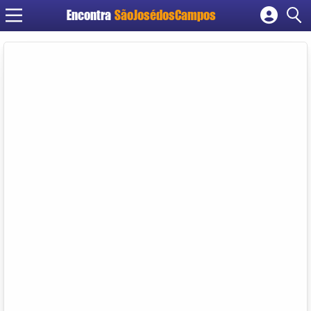
Encontra
SãoJosédosCampos
Cadastrar empresa
Fazer login
Criar conta