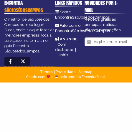
ENCONTRA
LINKS RÁPIDOS
NOVIDADES POR E-
SÃOJOSÉDOSCAMPOS
MAIL
Sobre
EncontraSãoJosédosCampos
O melhor de São José dos
Receba grátis as
Campos num só lugar!
principais notícias,
Fale com o
Dicas, onde ir, o que fazer, as
dicas e promoções
EncontraSãoJosédosCampos
melhores empresas, locais,
ANUNCIE
:
serviços e muito mais no
Com
guia Encontra
destaque
|
SãoJosédosCampos.
Grátis
Termos
|
Privacidade
|
Sitemap
Criado com
e
pelo time do EncontraBrasil