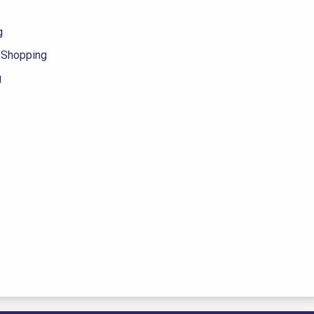
g
 Shopping
g