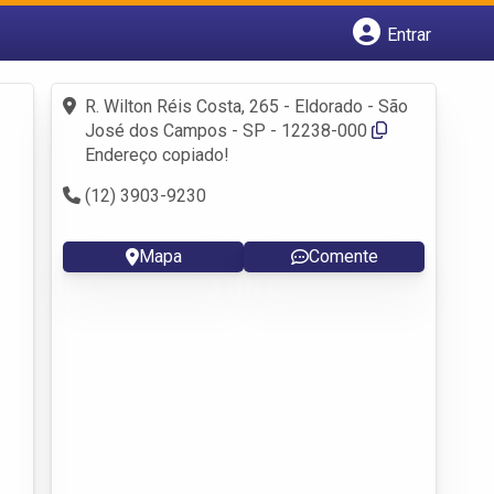
Entrar
Cadastrar empresa
Fazer login
R. Wilton Réis Costa, 265 - Eldorado - São
Criar conta
José dos Campos - SP - 12238-000
Endereço copiado!
(12) 3903-9230
Mapa
Comente