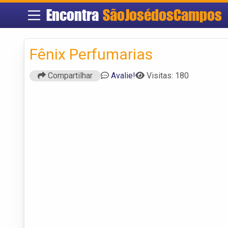
Encontra
SãoJosédosCampos
Fênix Perfumarias
Compartilhar
Avalie!
Visitas: 180