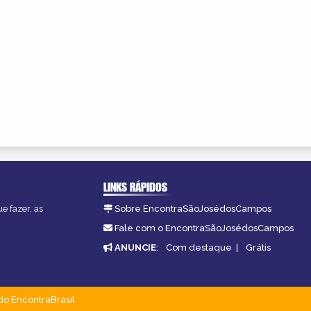
LINKS RÁPIDOS
e fazer, as
Sobre EncontraSãoJosédosCampos
Fale com o EncontraSãoJosédosCampos
ANUNCIE
:
Com destaque
|
Grátis
do EncontraBrasil