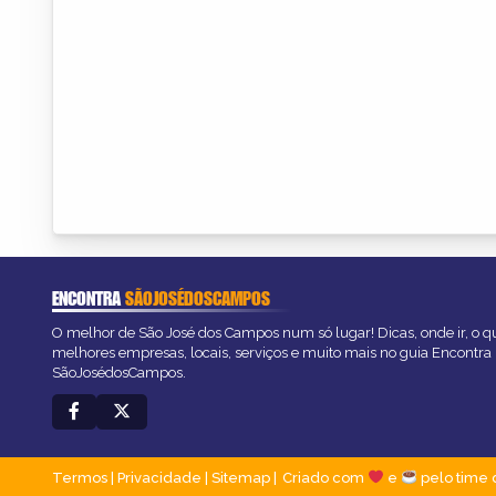
ENCONTRA
SÃOJOSÉDOSCAMPOS
O melhor de São José dos Campos num só lugar! Dicas, onde ir, o qu
melhores empresas, locais, serviços e muito mais no guia Encontra
SãoJosédosCampos.
Termos
|
Privacidade
|
Sitemap
Criado com
e
pelo time 