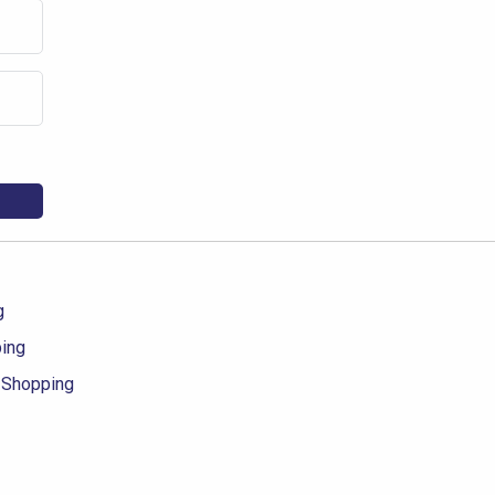
g
ping
 Shopping