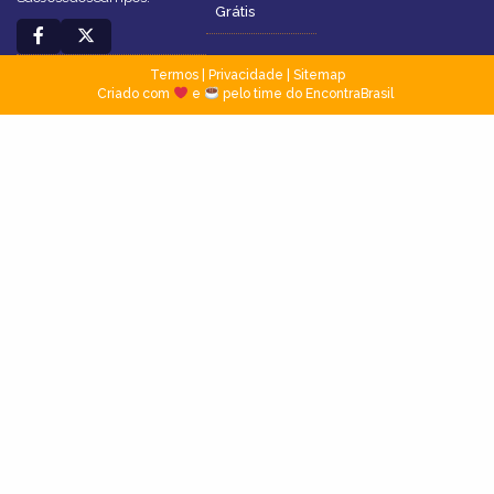
Grátis
Termos
|
Privacidade
|
Sitemap
Criado com
e
pelo time do EncontraBrasil