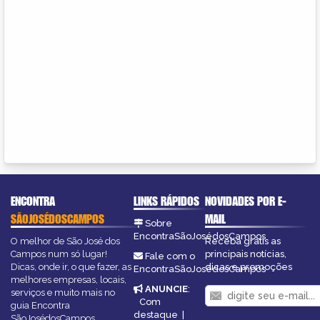
ENCONTRA
LINKS RÁPIDOS
NOVIDADES POR E-
SÃOJOSÉDOSCAMPOS
MAIL
Sobre
EncontraSãoJosédosCampos
O melhor de São José dos
Receba grátis as
Campos num só lugar!
principais notícias,
Fale com o
Dicas, onde ir, o que fazer, as
dicas e promoções
EncontraSãoJosédosCampos
melhores empresas, locais,
ANUNCIE
:
serviços e muito mais no
Com
guia Encontra
destaque
|
SãoJosédosCampos.