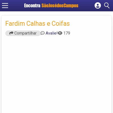
Encontra
SãoJosédosCampos
Cadastrar empresa
Fazer login
Fardim Calhas e Coifas
Criar conta
Compartilhar
Avalie!
179