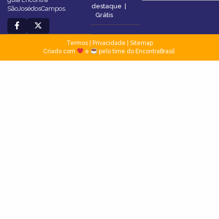
destaque
|
SãoJosédosCampos.
Grátis
Termos
|
Privacidade
|
Sitemap
Criado com
e
pelo time do EncontraBrasil