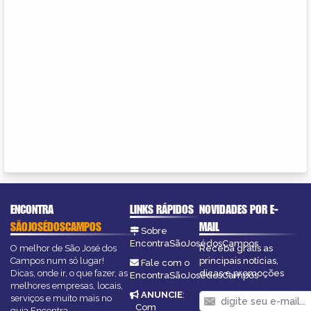
ENCONTRA
LINKS RÁPIDOS
NOVIDADES POR E-
SÃOJOSÉDOSCAMPOS
MAIL
Sobre
EncontraSãoJosédosCampos
O melhor de São José dos
Receba grátis as
Campos num só lugar!
principais notícias,
Fale com o
Dicas, onde ir, o que fazer, as
dicas e promoções
EncontraSãoJosédosCampos
melhores empresas, locais,
ANUNCIE
:
serviços e muito mais no
Com
guia Encontra