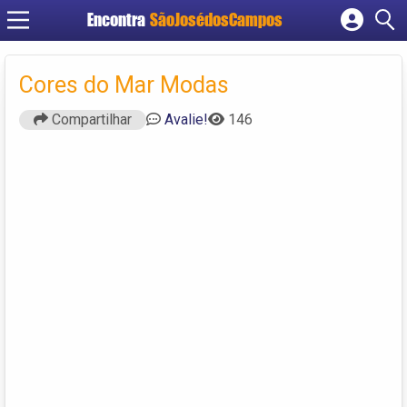
Encontra
SãoJosédosCampos
Cadastrar empresa
Fazer login
Cores do Mar Modas
Criar conta
Compartilhar
Avalie!
146