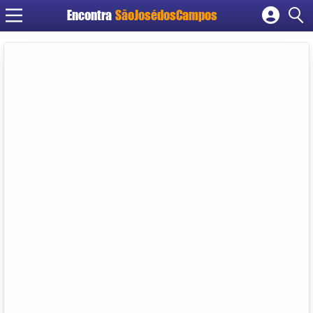
Encontra
SãoJosédosCampos
Cadastrar empresa
Fazer login
Criar conta