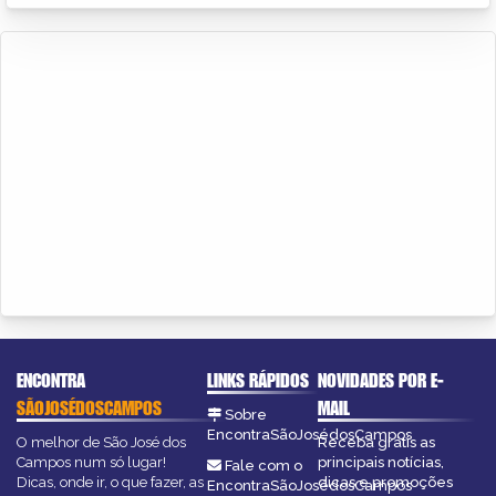
ENCONTRA
LINKS RÁPIDOS
NOVIDADES POR E-
SÃOJOSÉDOSCAMPOS
MAIL
Sobre
EncontraSãoJosédosCampos
O melhor de São José dos
Receba grátis as
Campos num só lugar!
principais notícias,
Fale com o
Dicas, onde ir, o que fazer, as
dicas e promoções
EncontraSãoJosédosCampos