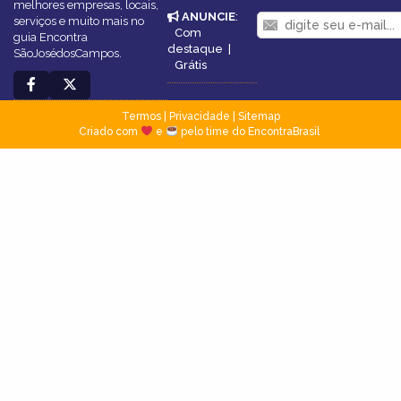
melhores empresas, locais,
ANUNCIE
:
serviços e muito mais no
Com
guia Encontra
destaque
|
SãoJosédosCampos.
Grátis
Termos
|
Privacidade
|
Sitemap
Criado com
e
pelo time do EncontraBrasil