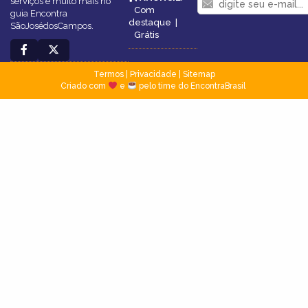
serviços e muito mais no
Com
guia Encontra
destaque
|
SãoJosédosCampos.
Grátis
Termos
|
Privacidade
|
Sitemap
Criado com
e
pelo time do EncontraBrasil