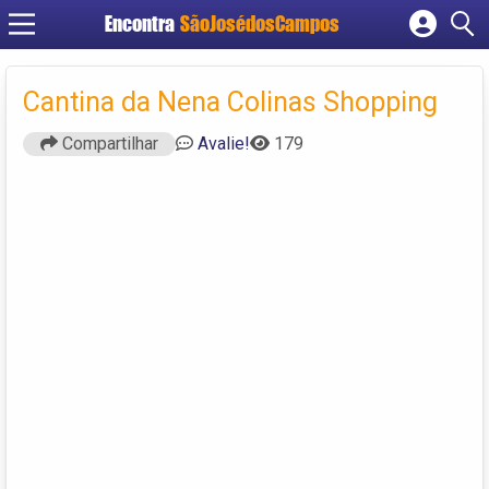
Encontra
SãoJosédosCampos
Cadastrar empresa
Fazer login
Cantina da Nena Colinas Shopping
Criar conta
Compartilhar
Avalie!
179