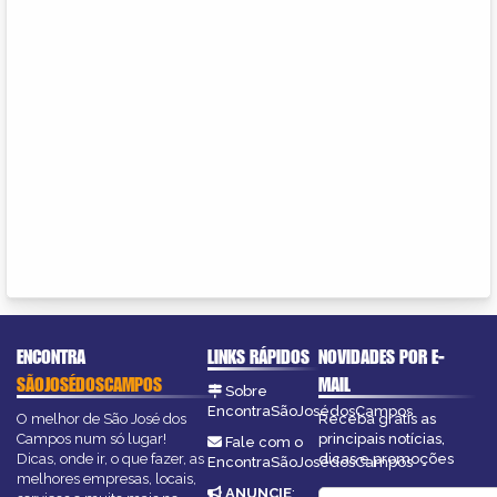
ENCONTRA
LINKS RÁPIDOS
NOVIDADES POR E-
SÃOJOSÉDOSCAMPOS
MAIL
Sobre
EncontraSãoJosédosCampos
O melhor de São José dos
Receba grátis as
Campos num só lugar!
principais notícias,
Fale com o
Dicas, onde ir, o que fazer, as
dicas e promoções
EncontraSãoJosédosCampos
melhores empresas, locais,
ANUNCIE
: