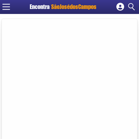
Encontra
SãoJosédosCampos
Cadastrar empresa
Fazer login
Criar conta