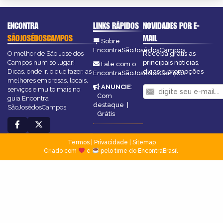
ENCONTRA
LINKS RÁPIDOS
NOVIDADES POR E-
SÃOJOSÉDOSCAMPOS
MAIL
Sobre
EncontraSãoJosédosCampos
O melhor de São José dos
Receba grátis as
Campos num só lugar!
principais notícias,
Fale com o
Dicas, onde ir, o que fazer, as
dicas e promoções
EncontraSãoJosédosCampos
melhores empresas, locais,
ANUNCIE
:
serviços e muito mais no
Com
guia Encontra
destaque
|
SãoJosédosCampos.
Grátis
Termos
|
Privacidade
|
Sitemap
Criado com
e
pelo time do EncontraBrasil