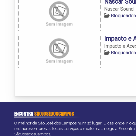
Nascar Sou
Nascar Sound
Bloqueador
Impacto e 
Impacto e Ace
Bloqueador
ENCONTRA
SÃOJOSÉDOSCAMPOS
O melhor de São José dos Campos num só lugar! Dicas, onde ir, o qu
melhores empresas, locais, serviços e muito mais no guia Encontra
SãoJosédosCampos.