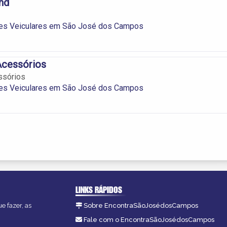
nd
es Veiculares em São José dos Campos
Acessórios
ssórios
es Veiculares em São José dos Campos
LINKS RÁPIDOS
e fazer, as
Sobre EncontraSãoJosédosCampos
Fale com o EncontraSãoJosédosCampos