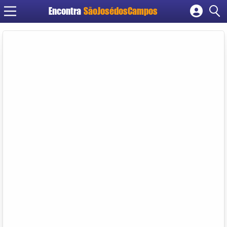
Encontra
SãoJosédosCampos
Cadastrar empresa
Fazer login
Criar conta