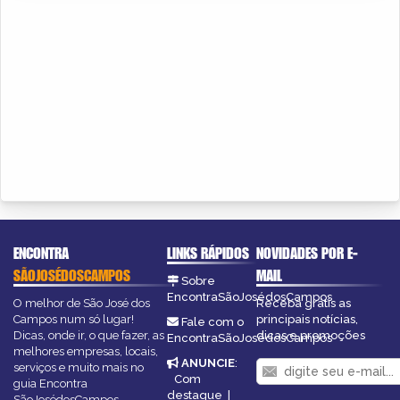
ENCONTRA
LINKS RÁPIDOS
NOVIDADES POR E-
SÃOJOSÉDOSCAMPOS
MAIL
Sobre
EncontraSãoJosédosCampos
O melhor de São José dos
Receba grátis as
Campos num só lugar!
principais notícias,
Fale com o
Dicas, onde ir, o que fazer, as
dicas e promoções
EncontraSãoJosédosCampos
melhores empresas, locais,
ANUNCIE
:
serviços e muito mais no
Com
guia Encontra
destaque
|
SãoJosédosCampos.