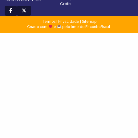
Grátis
Termos
|
Privacidade
|
Sitemap
Criado com
e
pelo time do EncontraBrasil