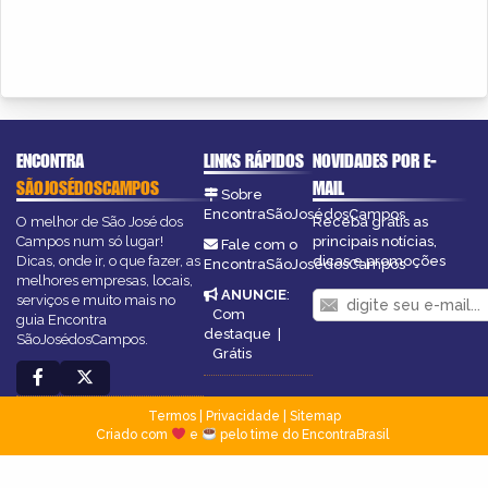
ENCONTRA
LINKS RÁPIDOS
NOVIDADES POR E-
SÃOJOSÉDOSCAMPOS
MAIL
Sobre
EncontraSãoJosédosCampos
O melhor de São José dos
Receba grátis as
Campos num só lugar!
principais notícias,
Fale com o
Dicas, onde ir, o que fazer, as
dicas e promoções
EncontraSãoJosédosCampos
melhores empresas, locais,
ANUNCIE
:
serviços e muito mais no
Com
guia Encontra
destaque
|
SãoJosédosCampos.
Grátis
Termos
|
Privacidade
|
Sitemap
Criado com
e
pelo time do EncontraBrasil