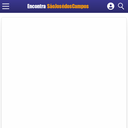
Encontra
SãoJosédosCampos
Cadastrar empresa
Fazer login
Criar conta