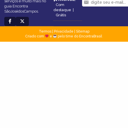
serviços e muito mais no
Com
guia Encontra
destaque
|
SãoJosédosCampos.
Grátis
Termos
|
Privacidade
|
Sitemap
Criado com
e
pelo time do EncontraBrasil