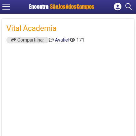
Encontra
SãoJosédosCampos
Cadastrar empresa
Fazer login
Vital Academia
Criar conta
Compartilhar
Avalie!
171