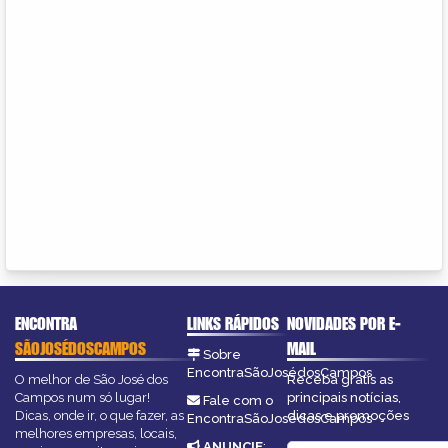
ENCONTRA
LINKS RÁPIDOS
NOVIDADES POR E-
SÃOJOSÉDOSCAMPOS
MAIL
Sobre
EncontraSãoJosédosCampos
O melhor de São José dos
Receba grátis as
Campos num só lugar!
principais notícias,
Fale com o
Dicas, onde ir, o que fazer, as
dicas e promoções
EncontraSãoJosédosCampos
melhores empresas, locais,
ANUNCIE
: