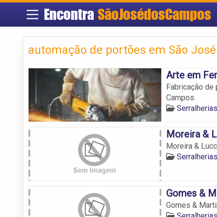
Encontra
SãoJosédosCampos
automação de portões em São Jos
Arte em Fer
Fabricação de 
Campos.
Serralheri
Moreira & L
Moreira & Lucc
Serralheri
Gomes & Mar
Gomes & Martin
Serralheri