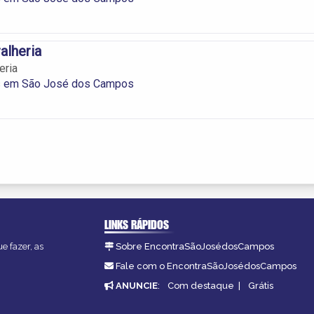
alheria
eria
as em São José dos Campos
LINKS RÁPIDOS
e fazer, as
Sobre EncontraSãoJosédosCampos
Fale com o EncontraSãoJosédosCampos
ANUNCIE
:
Com destaque
|
Grátis