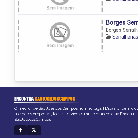
Borges Serr
Borges Serralh
Serralheri
ENCONTRA
SÃOJOSÉDOSCAMPOS
O melhor de São José dos Campos num só lugar! Dicas, onde ir, o qu
melhores empresas, locais, serviços e muito mais no guia Encontra
SãoJosédosCampos.