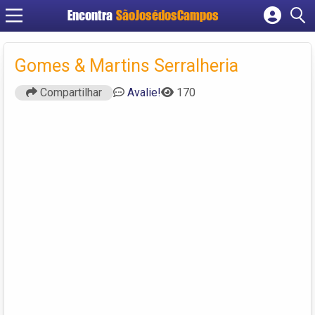
Encontra
SãoJosédosCampos
Cadastrar empresa
Fazer login
Gomes & Martins Serralheria
Criar conta
Compartilhar
Avalie!
170