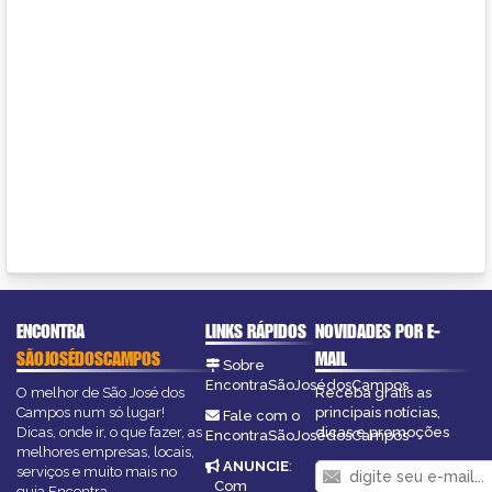
ENCONTRA
LINKS RÁPIDOS
NOVIDADES POR E-
SÃOJOSÉDOSCAMPOS
MAIL
Sobre
EncontraSãoJosédosCampos
O melhor de São José dos
Receba grátis as
Campos num só lugar!
principais notícias,
Fale com o
Dicas, onde ir, o que fazer, as
dicas e promoções
EncontraSãoJosédosCampos
melhores empresas, locais,
ANUNCIE
:
serviços e muito mais no
Com
guia Encontra