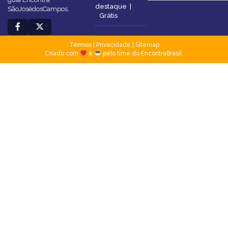
destaque
|
SãoJosédosCampos.
Grátis
Termos
|
Privacidade
|
Sitemap
Criado com
e
pelo time do EncontraBrasil