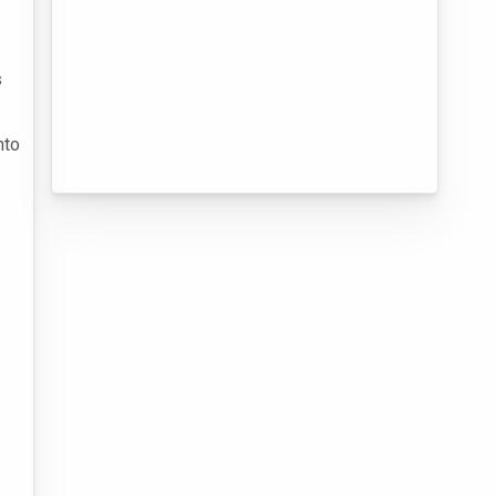
s
nto