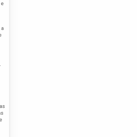
 e
 a
e
r
las
as
e