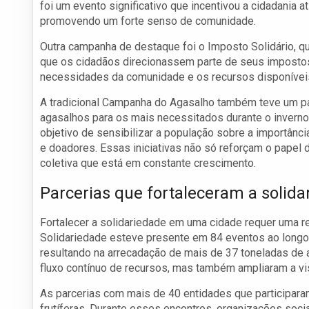
foi um evento significativo que incentivou a cidadania a
promovendo um forte senso de comunidade.
Outra campanha de destaque foi o Imposto Solidário, qu
que os cidadãos direcionassem parte de seus impostos p
necessidades da comunidade e os recursos disponívei
A tradicional Campanha do Agasalho também teve um pa
agasalhos para os mais necessitados durante o inverno
objetivo de sensibilizar a população sobre a importânci
e doadores. Essas iniciativas não só reforçam o pape
coletiva que está em constante crescimento.
Parcerias que fortaleceram a solida
Fortalecer a solidariedade em uma cidade requer uma r
Solidariedade esteve presente em 84 eventos ao longo
resultando na arrecadação de mais de 37 toneladas de 
fluxo contínuo de recursos, mas também ampliaram a vis
As parcerias com mais de 40 entidades que participara
frutíferas. Durante esses encontros, organizações soci