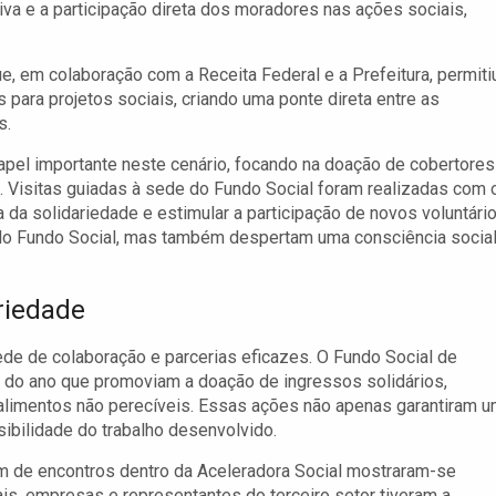
tiva e a participação direta dos moradores nas ações sociais,
e, em colaboração com a Receita Federal e a Prefeitura, permiti
ara projetos sociais, criando uma ponte direta entre as
s.
pel importante neste cenário, focando na doação de cobertores
. Visitas guiadas à sede do Fundo Social foram realizadas com 
a da solidariedade e estimular a participação de novos voluntári
l do Fundo Social, mas também despertam uma consciência socia
riedade
ede de colaboração e parcerias eficazes. O Fundo Social de
 do ano que promoviam a doação de ingressos solidários,
alimentos não perecíveis. Essas ações não apenas garantiram 
ibilidade do trabalho desenvolvido.
m de encontros dentro da Aceleradora Social mostraram-se
ais, empresas e representantes do terceiro setor tiveram a