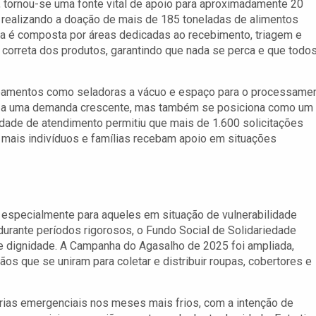
 tornou-se uma fonte vital de apoio para aproximadamente 20
 realizando a doação de mais de 185 toneladas de alimentos
da é composta por áreas dedicadas ao recebimento, triagem e
 correta dos produtos, garantindo que nada se perca e que todo
pamentos como seladoras a vácuo e espaço para o processame
der a uma demanda crescente, mas também se posiciona como um
idade de atendimento permitiu que mais de 1.600 solicitações
 mais indivíduos e famílias recebam apoio em situações
, especialmente para aqueles em situação de vulnerabilidade
urante períodos rigorosos, o Fundo Social de Solidariedade
 dignidade. A Campanha do Agasalho de 2025 foi ampliada,
os que se uniram para coletar e distribuir roupas, cobertores e
árias emergenciais nos meses mais frios, com a intenção de