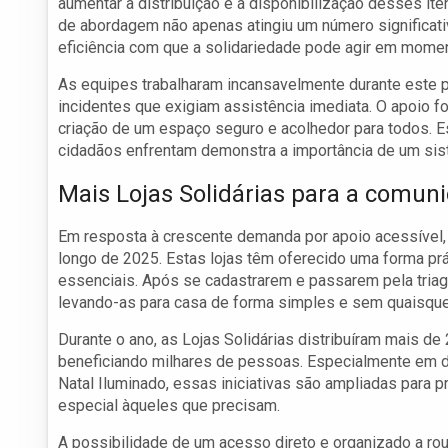
aumentar a distribuição e a disponibilização desses iten
de abordagem não apenas atingiu um número significati
eficiência com que a solidariedade pode agir em momen
As equipes trabalharam incansavelmente durante este p
incidentes que exigiam assistência imediata. O apoio f
criação de um espaço seguro e acolhedor para todos. E
cidadãos enfrentam demonstra a importância de um sist
Mais Lojas Solidárias para a comun
Em resposta à crescente demanda por apoio acessível, o
longo de 2025. Estas lojas têm oferecido uma forma pr
essenciais. Após se cadastrarem e passarem pela tria
levando-as para casa de forma simples e sem quaisque
Durante o ano, as Lojas Solidárias distribuíram mais de
beneficiando milhares de pessoas. Especialmente em d
Natal Iluminado, essas iniciativas são ampliadas para 
especial àqueles que precisam.
A possibilidade de um acesso direto e organizado a ro