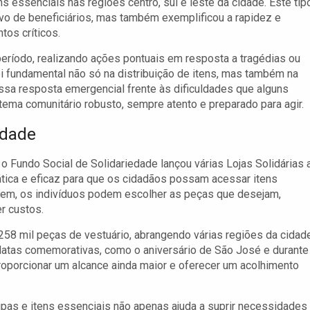
s essenciais nas regiões centro, sul e leste da cidade. Este tip
vo de beneficiários, mas também exemplificou a rapidez e
tos críticos.
eríodo, realizando ações pontuais em resposta a tragédias ou
oi fundamental não só na distribuição de itens, mas também na
ssa resposta emergencial frente às dificuldades que alguns
ema comunitário robusto, sempre atento e preparado para agir.
idade
 Fundo Social de Solidariedade lançou várias Lojas Solidárias 
ática e eficaz para que os cidadãos possam acessar itens
gem, os indivíduos podem escolher as peças que desejam,
r custos.
 258 mil peças de vestuário, abrangendo várias regiões da cidad
atas comemorativas, como o aniversário de São José e durante
proporcionar um alcance ainda maior e oferecer um acolhimento
upas e itens essenciais não apenas ajuda a suprir necessidades