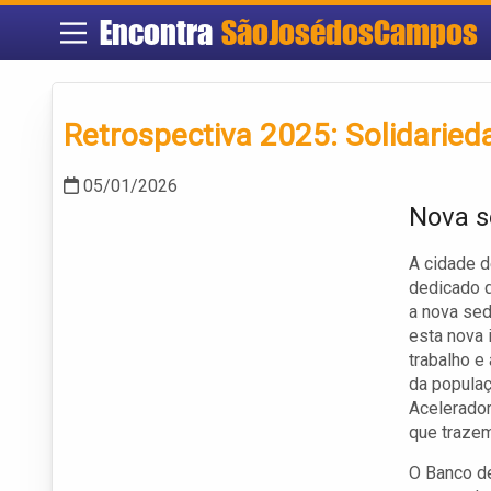
Encontra
SãoJosédosCampos
Retrospectiva 2025: Solidaried
05/01/2026
Nova s
A cidade 
dedicado 
a nova sed
esta nova 
trabalho e
da populaç
Acelerador
que trazem
O Banco de