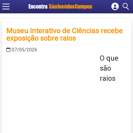
Encontra
SãoJosédosCampos
Cadastrar empresa
Fazer login
Museu Interativo de Ciências recebe
Criar conta
exposição sobre raios
07/05/2026
O que
são
raios