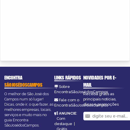
ENCONTRA
LINKS RÁPIDOS
NOVIDADES POR E-
SÃOJOSÉDOSCAMPOS
MAIL
Sobre
EncontraSãoJosédosCampos
O melhor de São José dos
Receba grátis as
Campos num só lugar!
principais notícias,
Fale com o
Dicas, onde ir, o que fazer, as
dicas e promoções
EncontraSãoJosédosCampos
melhores empresas, locais,
ANUNCIE
:
serviços e muito mais no
Com
guia Encontra
destaque
|
SãoJosédosCampos.
Grátis