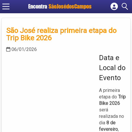
Encontra
SãoJosédosCampos
Cadastrar empresa
Fazer login
São José realiza primeira etapa do
Criar conta
Trip Bike 2026
06/01/2026
Data e
Local do
Evento
A primeira
etapa do
Trip
Bike 2026
será
realizada no
dia
8 de
fevereiro
,