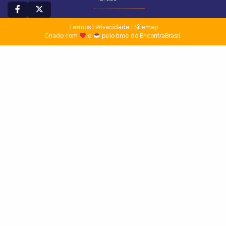
Termos
|
Privacidade
|
Sitemap
Criado com
e
pelo time do EncontraBrasil