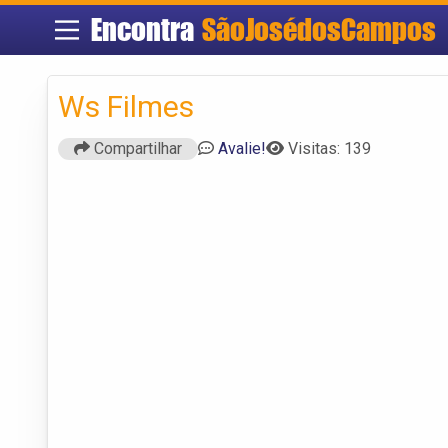
Encontra
SãoJosédosCampos
Ws Filmes
Compartilhar
Avalie!
Visitas: 139