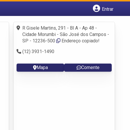
Entrar
Cadastrar empresa
Fazer login
R Gisele Martins, 291 - Bl A - Ap 48 -
Criar conta
Cidade Morumbi - São José dos Campos -
SP - 12236-500
Endereço copiado!
(12) 3931-1490
Mapa
Comente