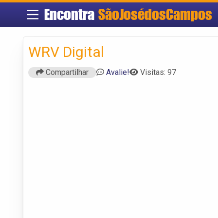
Encontra
SãoJosédosCampos
WRV Digital
Compartilhar
Avalie!
Visitas: 97