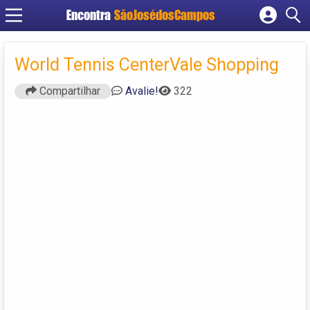
Encontra
SãoJosédosCampos
Cadastrar empresa
Fazer login
World Tennis CenterVale Shopping
Criar conta
Compartilhar
Avalie!
322