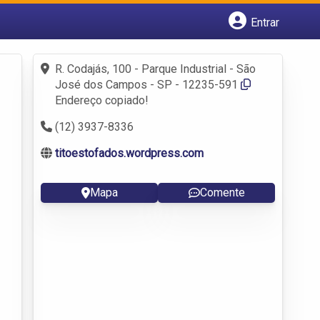
Entrar
Cadastrar empresa
Fazer login
R. Codajás, 100 - Parque Industrial - São
Criar conta
José dos Campos - SP - 12235-591
Endereço copiado!
(12) 3937-8336
titoestofados.wordpress.com
Mapa
Comente