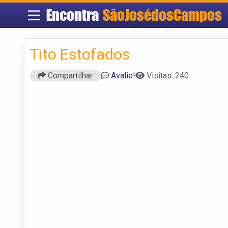
Encontra
SãoJosédosCampos
Tito Estofados
Compartilhar
Avalie!
Visitas: 240