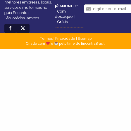
melhores empresas, locais,
ANUNCIE
:
serviços e muito mais no
Com
guia Encontra
destaque
|
SãoJosédosCampos.
Grátis
Termos
|
Privacidade
|
Sitemap
Criado com
e
pelo time do EncontraBrasil