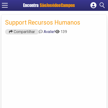
Encontra
SãoJosédosCampos
Cadastrar empresa
Fazer login
Support Recursos Humanos
Criar conta
Compartilhar
Avalie!
139