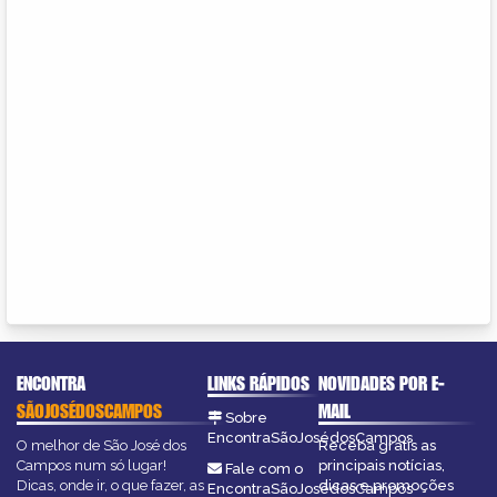
ENCONTRA
LINKS RÁPIDOS
NOVIDADES POR E-
SÃOJOSÉDOSCAMPOS
MAIL
Sobre
EncontraSãoJosédosCampos
O melhor de São José dos
Receba grátis as
Campos num só lugar!
principais notícias,
Fale com o
Dicas, onde ir, o que fazer, as
dicas e promoções
EncontraSãoJosédosCampos