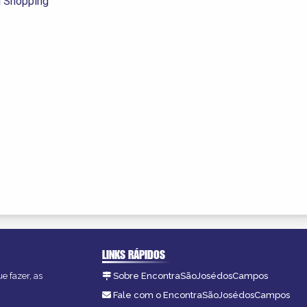
ul Shopping
LINKS RÁPIDOS
e fazer, as
Sobre EncontraSãoJosédosCampos
Fale com o EncontraSãoJosédosCampos