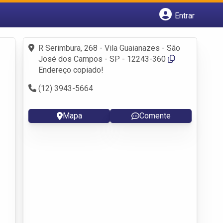
Entrar
Cadastrar empresa
Fazer login
R Serimbura, 268 - Vila Guaianazes - São
Criar conta
José dos Campos - SP - 12243-360
Endereço copiado!
(12) 3943-5664
Mapa
Comente