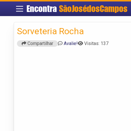
Encontra
SãoJosédosCampos
Sorveteria Rocha
Compartilhar
Avalie!
Visitas: 137