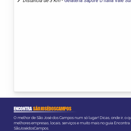
Distância de 3 Km
-
Gelateria Sapore D’Italia Vale S
ENCONTRA
SÃOJOSÉDOSCAMPOS
O melhor de São José dos Campos num só lugar! Dicas, onde ir, o qu
melhores empresas, locais, serviços e muito mais no guia Encontra
SãoJosédosCampos.