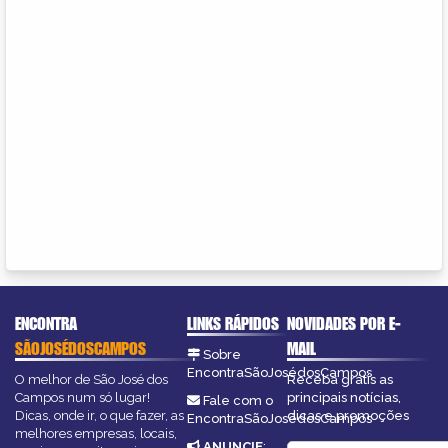
ENCONTRA
LINKS RÁPIDOS
NOVIDADES POR E-
SÃOJOSÉDOSCAMPOS
MAIL
Sobre
EncontraSãoJosédosCampos
O melhor de São José dos
Receba grátis as
Campos num só lugar!
principais notícias,
Fale com o
Dicas, onde ir, o que fazer, as
dicas e promoções
EncontraSãoJosédosCampos
melhores empresas, locais,
ANUNCIE
: