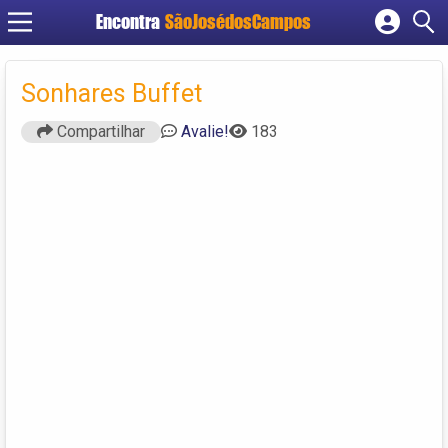
Encontra
SãoJosédosCampos
Cadastrar empresa
Fazer login
Sonhares Buffet
Criar conta
Compartilhar
Avalie!
183