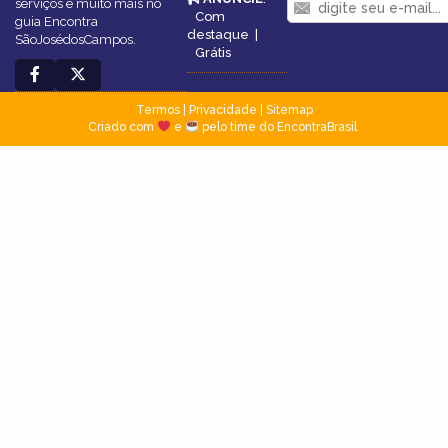
serviços e muito mais no
Com
guia Encontra
destaque
|
SãoJosédosCampos.
Grátis
Termos
|
Privacidade
|
Sitemap
Criado com
e
pelo time do EncontraBrasil