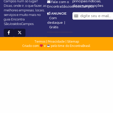
Campos num só lugar!
principais notícias,
Fale com o
Dicas, onde ir, o que fazer, as
dicas e promoções
EncontraSãoJosédosCampos
melhores empresas, locais,
ANUNCIE
:
serviços e muito mais no
Com
guia Encontra
destaque
|
SãoJosédosCampos.
Grátis
Termos
|
Privacidade
|
Sitemap
Criado com
e
pelo time do EncontraBrasil