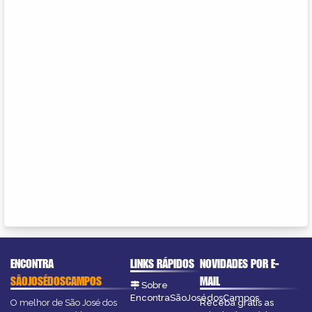
ENCONTRA
LINKS RÁPIDOS
NOVIDADES POR E-
SÃOJOSÉDOSCAMPOS
MAIL
Sobre
EncontraSãoJosédosCampos
O melhor de São José dos
Receba grátis as