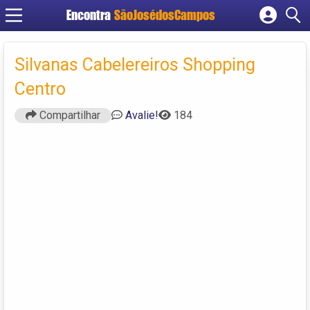
Encontra
SãoJosédosCampos
Cadastrar empresa
Fazer login
Silvanas Cabelereiros Shopping
Criar conta
Centro
Compartilhar
Avalie!
184