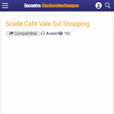
Encontra
SãoJosédosCampos
Cadastrar empresa
Fazer login
Scada Café Vale Sul Shopping
Criar conta
Compartilhar
Avalie!
182