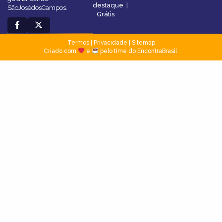
destaque
|
SãoJosédosCampos.
Grátis
Termos
|
Privacidade
|
Sitemap
Criado com
e
pelo time do EncontraBrasil