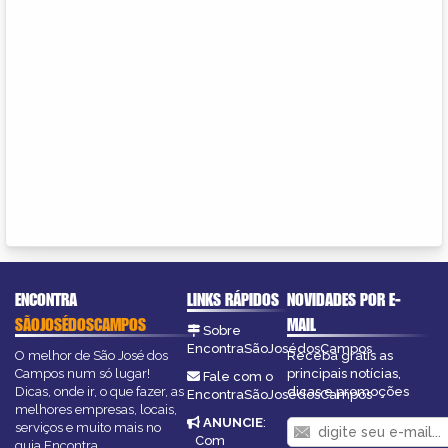
ENCONTRA
LINKS RÁPIDOS
NOVIDADES POR E-
SÃOJOSÉDOSCAMPOS
MAIL
Sobre
EncontraSãoJosédosCampos
O melhor de São José dos
Receba grátis as
Campos num só lugar!
principais notícias,
Fale com o
Dicas, onde ir, o que fazer, as
dicas e promoções
EncontraSãoJosédosCampos
melhores empresas, locais,
ANUNCIE
:
serviços e muito mais no
Com
guia Encontra