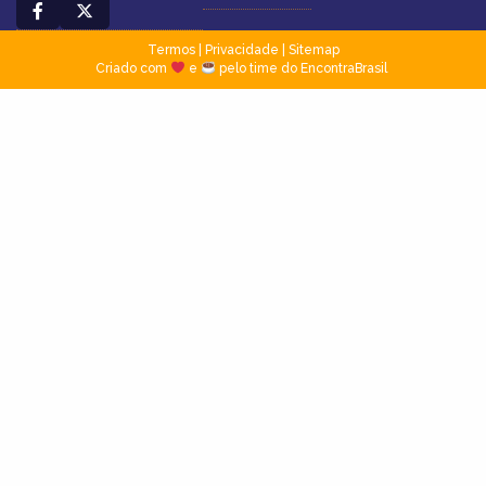
Termos
|
Privacidade
|
Sitemap
Criado com
e
pelo time do EncontraBrasil