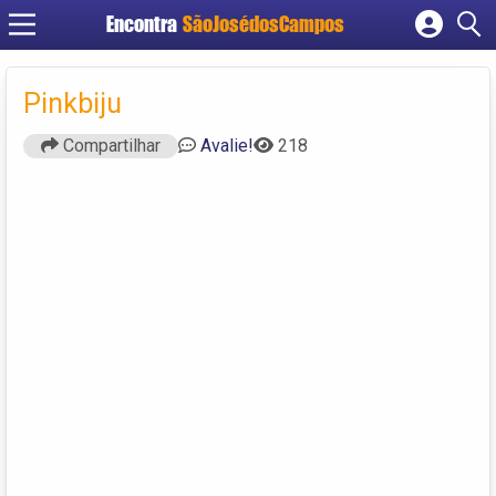
Encontra
SãoJosédosCampos
Cadastrar empresa
Fazer login
Pinkbiju
Criar conta
Compartilhar
Avalie!
218