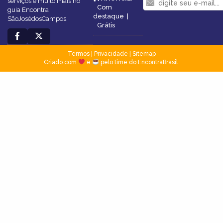
serviços e muito mais no
Com
guia Encontra
destaque
|
SãoJosédosCampos.
Grátis
Termos
|
Privacidade
|
Sitemap
Criado com
e
pelo time do EncontraBrasil