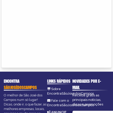
ENCONTRA
LINKS RÁPIDOS
NOVIDADES POR E-
SÃOJOSÉDOSCAMPOS
MAIL
Sobre
EncontraSãoJosédosCampos
O melhor de São José dos
Receba grátis as
Campos num só lugar!
principais notícias,
Fale com o
Dicas, onde ir, o que fazer, as
dicas e promoções
EncontraSãoJosédosCampos
melhores empresas, locais,
ANUNCIE
: