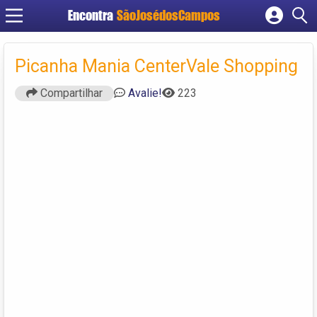
Encontra
SãoJosédosCampos
Cadastrar empresa
Fazer login
Picanha Mania CenterVale Shopping
Criar conta
Compartilhar
Avalie!
223