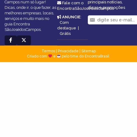
Campos num só lugar!
principais notícias,
Fale com o
Dicas, onde ir, o que fazer, as
dicas e promoções
EncontraSãoJosédosCampos
melhores empresas, locais,
ANUNCIE
:
serviços e muito mais no
Com
guia Encontra
destaque
|
SãoJosédosCampos.
Grátis
Termos
|
Privacidade
|
Sitemap
Criado com
e
pelo time do EncontraBrasil