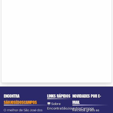
ENCONTRA
LINKS RÁPIDOS
NOVIDADES POR E-
SÃOJOSÉDOSCAMPOS
MAIL
Sobre
EncontraSãoJosédosCampos
O melhor de São José dos
Receba grátis as