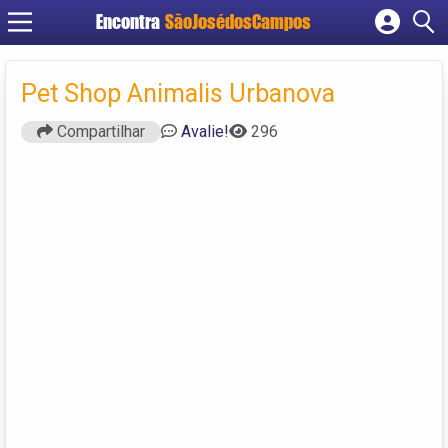
Encontra
SãoJosédosCampos
Cadastrar empresa
Fazer login
Pet Shop Animalis Urbanova
Criar conta
Compartilhar
Avalie!
296