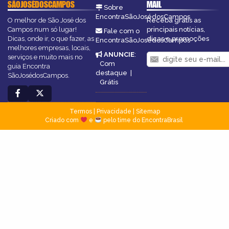
SÃOJOSÉDOSCAMPOS
MAIL
Sobre
EncontraSãoJosédosCampos
O melhor de São José dos
Receba grátis as
Campos num só lugar!
principais notícias,
Fale com o
Dicas, onde ir, o que fazer, as
dicas e promoções
EncontraSãoJosédosCampos
melhores empresas, locais,
ANUNCIE
:
serviços e muito mais no
Com
guia Encontra
destaque
|
SãoJosédosCampos.
Grátis
Termos
|
Privacidade
|
Sitemap
Criado com
e
pelo time do EncontraBrasil