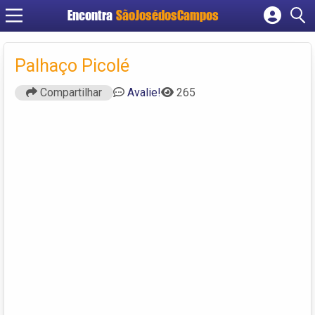
Encontra
SãoJosédosCampos
Cadastrar empresa
Fazer login
Palhaço Picolé
Criar conta
Compartilhar
Avalie!
265