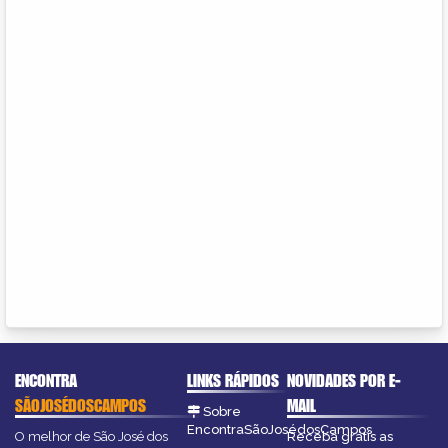
ENCONTRA
LINKS RÁPIDOS
NOVIDADES POR E-
SÃOJOSÉDOSCAMPOS
MAIL
Sobre
EncontraSãoJosédosCampos
O melhor de São José dos
Receba grátis as