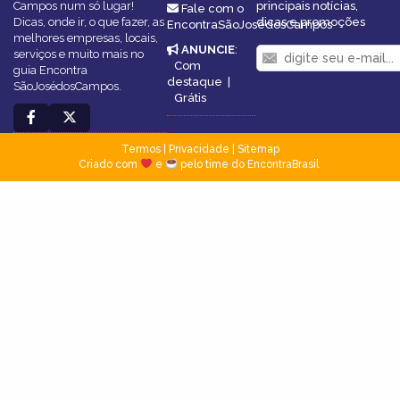
Campos num só lugar!
principais notícias,
Fale com o
Dicas, onde ir, o que fazer, as
dicas e promoções
EncontraSãoJosédosCampos
melhores empresas, locais,
ANUNCIE
:
serviços e muito mais no
Com
guia Encontra
destaque
|
SãoJosédosCampos.
Grátis
Termos
|
Privacidade
|
Sitemap
Criado com
e
pelo time do EncontraBrasil