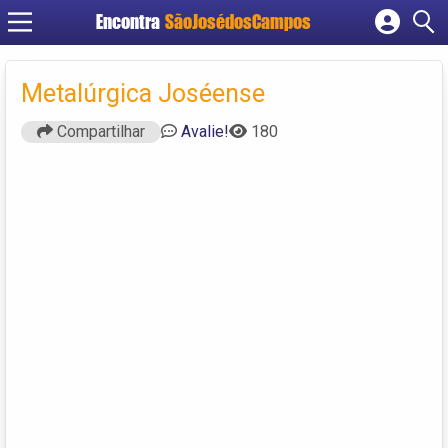
Encontra
SãoJosédosCampos
Cadastrar empresa
Fazer login
Metalúrgica Joséense
Criar conta
Compartilhar
Avalie!
180