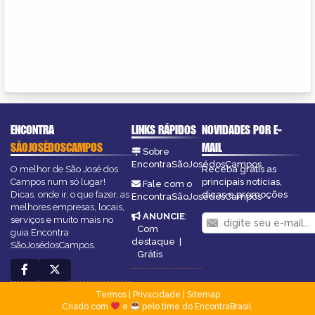
ENCONTRA
LINKS RÁPIDOS
NOVIDADES POR E-
SÃOJOSÉDOSCAMPOS
MAIL
Sobre
EncontraSãoJosédosCampos
O melhor de São José dos
Receba grátis as
Campos num só lugar!
principais notícias,
Fale com o
Dicas, onde ir, o que fazer, as
dicas e promoções
EncontraSãoJosédosCampos
melhores empresas, locais,
ANUNCIE
:
serviços e muito mais no
Com
guia Encontra
destaque
|
SãoJosédosCampos.
Grátis
Termos
|
Privacidade
|
Sitemap
Criado com
e
pelo time do EncontraBrasil