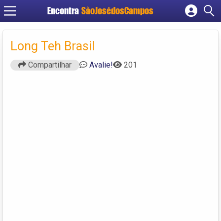
Encontra
SãoJosédosCampos
Cadastrar empresa
Fazer login
Long Teh Brasil
Criar conta
Compartilhar
Avalie!
201