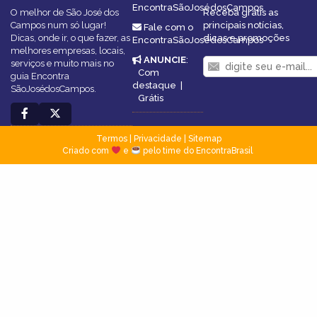
EncontraSãoJosédosCampos
O melhor de São José dos
Receba grátis as
Campos num só lugar!
principais notícias,
Fale com o
Dicas, onde ir, o que fazer, as
dicas e promoções
EncontraSãoJosédosCampos
melhores empresas, locais,
ANUNCIE
:
serviços e muito mais no
Com
guia Encontra
destaque
|
SãoJosédosCampos.
Grátis
Termos
|
Privacidade
|
Sitemap
Criado com
e
pelo time do EncontraBrasil