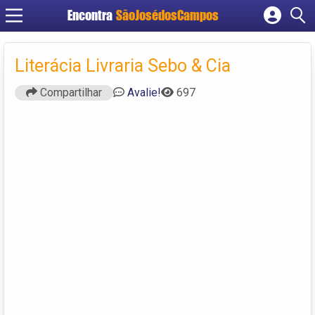
Encontra
SãoJosédosCampos
Cadastrar empresa
Fazer login
Literácia Livraria Sebo & Cia
Criar conta
Compartilhar
Avalie!
697