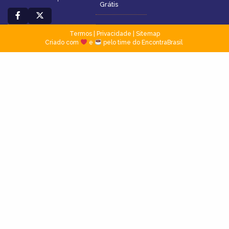
Grátis
Termos
|
Privacidade
|
Sitemap
Criado com
e
pelo time do EncontraBrasil