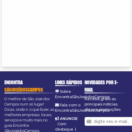
ENCONTRA
LINKS RÁPIDOS
NOVIDADES POR E-
SÃOJOSÉDOSCAMPOS
MAIL
Sobre
EncontraSãoJosédosCampos
O melhor de São José dos
Receba grátis as
Campos num só lugar!
principais notícias,
Fale com o
Dicas, onde ir, o que fazer, as
dicas e promoções
EncontraSãoJosédosCampos
melhores empresas, locais,
ANUNCIE
:
serviços e muito mais no
Com
guia Encontra
destaque
|
SãoJosédosCampos.