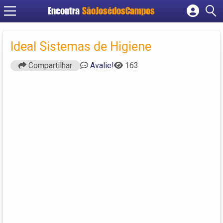
Encontra
SãoJosédosCampos
Cadastrar empresa
Fazer login
Ideal Sistemas de Higiene
Criar conta
Compartilhar
Avalie!
163