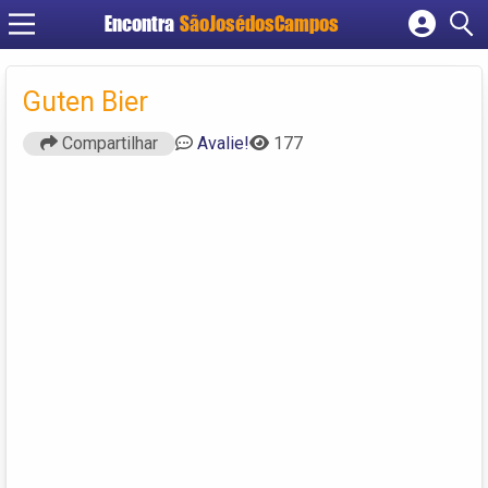
Encontra
SãoJosédosCampos
Cadastrar empresa
Fazer login
Guten Bier
Criar conta
Compartilhar
Avalie!
177