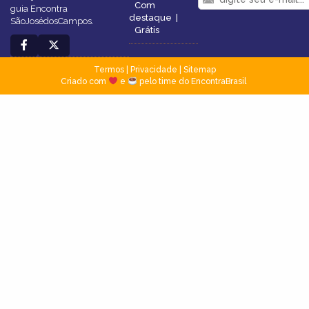
Com
guia Encontra
destaque
|
SãoJosédosCampos.
Grátis
Termos
|
Privacidade
|
Sitemap
Criado com
e
pelo time do EncontraBrasil