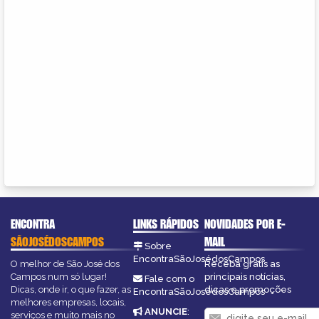
ENCONTRA
LINKS RÁPIDOS
NOVIDADES POR E-
SÃOJOSÉDOSCAMPOS
MAIL
Sobre
EncontraSãoJosédosCampos
O melhor de São José dos
Receba grátis as
Campos num só lugar!
principais notícias,
Fale com o
Dicas, onde ir, o que fazer, as
dicas e promoções
EncontraSãoJosédosCampos
melhores empresas, locais,
ANUNCIE
:
serviços e muito mais no