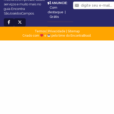
ANUNCIE
:
serviços e muito mais no
Com
guia Encontra
destaque
|
SãoJosédosCampos.
Grátis
Termos
|
Privacidade
|
Sitemap
Criado com
e
pelo time do EncontraBrasil