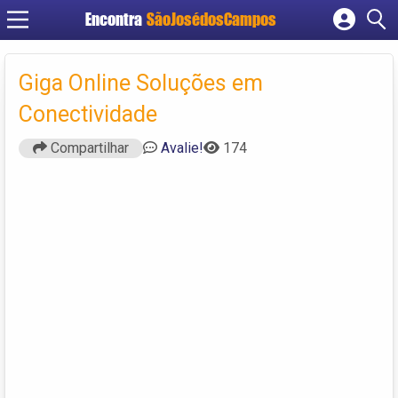
Encontra
SãoJosédosCampos
Cadastrar empresa
Fazer login
Giga Online Soluções em
Criar conta
Conectividade
Compartilhar
Avalie!
174