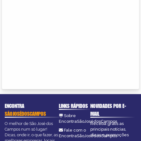
ENCONTRA
LINKS RÁPIDOS
NOVIDADES POR E-
SÃOJOSÉDOSCAMPOS
MAIL
Sobre
EncontraSãoJosédosCampos
O melhor de São José dos
Receba grátis as
Campos num só lugar!
principais notícias,
Fale com o
Dicas, onde ir, o que fazer, as
dicas e promoções
EncontraSãoJosédosCampos
melhores empresas, locais,