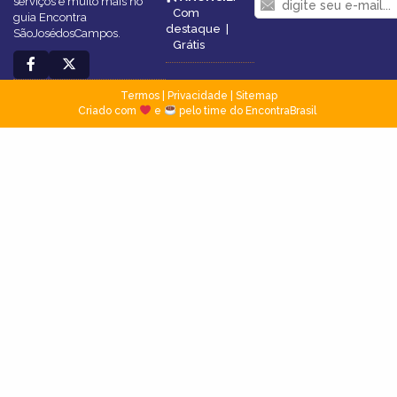
serviços e muito mais no
Com
guia Encontra
destaque
|
SãoJosédosCampos.
Grátis
Termos
|
Privacidade
|
Sitemap
Criado com
e
pelo time do EncontraBrasil