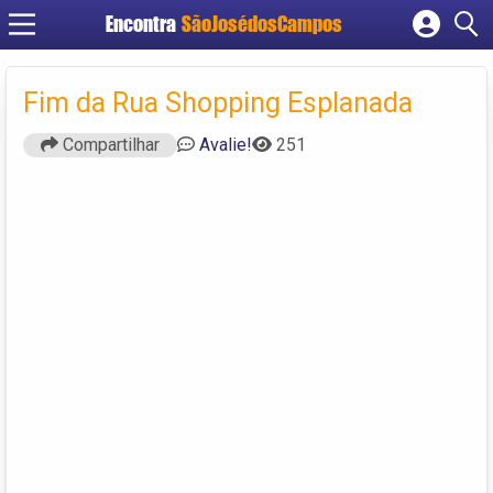
Encontra
SãoJosédosCampos
Cadastrar empresa
Fazer login
Fim da Rua Shopping Esplanada
Criar conta
Compartilhar
Avalie!
251