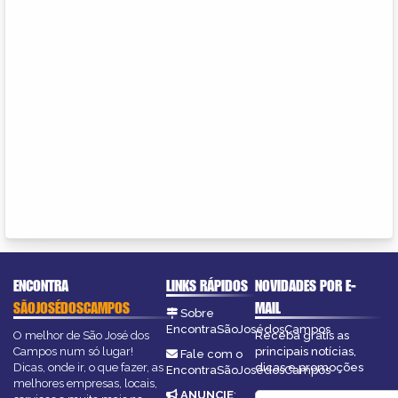
ENCONTRA
LINKS RÁPIDOS
NOVIDADES POR E-
SÃOJOSÉDOSCAMPOS
MAIL
Sobre
EncontraSãoJosédosCampos
O melhor de São José dos
Receba grátis as
Campos num só lugar!
principais notícias,
Fale com o
Dicas, onde ir, o que fazer, as
dicas e promoções
EncontraSãoJosédosCampos
melhores empresas, locais,
ANUNCIE
: