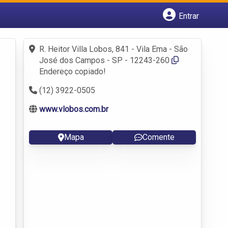
Entrar
Cadastrar empresa
Fazer login
R. Heitor Villa Lobos, 841 - Vila Ema - São
Criar conta
José dos Campos - SP - 12243-260
Endereço copiado!
(12) 3922-0505
www.vlobos.com.br
Mapa
Comente