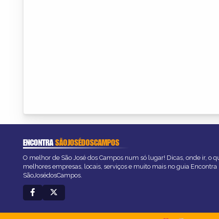
ENCONTRA
SÃOJOSÉDOSCAMPOS
O melhor de São José dos Campos num só lugar! Dicas, onde ir, o qu
melhores empresas, locais, serviços e muito mais no guia Encontra
SãoJosédosCampos.