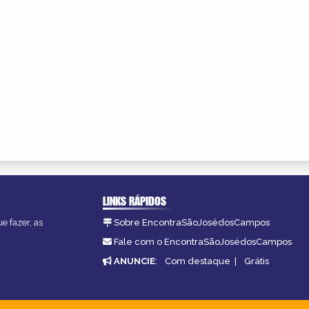
LINKS RÁPIDOS
e fazer, as
Sobre EncontraSãoJosédosCampos
Fale com o EncontraSãoJosédosCampos
ANUNCIE
:
Com destaque
|
Grátis