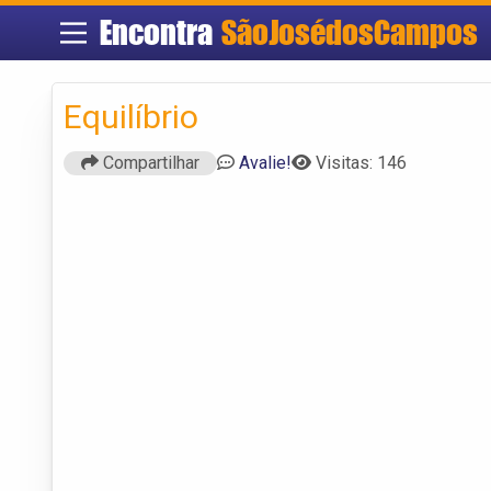
Encontra
SãoJosédosCampos
Equilíbrio
Compartilhar
Avalie!
Visitas: 146