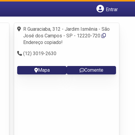
Entrar
Cadastrar empresa
Fazer login
R Guaraciaba, 312 - Jardim Ismênia - São
Criar conta
José dos Campos - SP - 12220-720
Endereço copiado!
(12) 3019-2630
Mapa
Comente