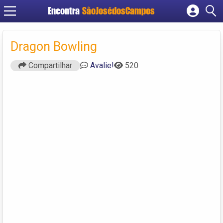
Encontra
SãoJosédosCampos
Cadastrar empresa
Fazer login
Dragon Bowling
Criar conta
Compartilhar
Avalie!
520