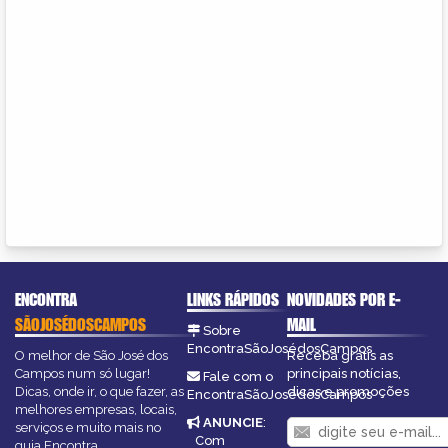
ENCONTRA
LINKS RÁPIDOS
NOVIDADES POR E-
SÃOJOSÉDOSCAMPOS
MAIL
Sobre
EncontraSãoJosédosCampos
O melhor de São José dos
Receba grátis as
Campos num só lugar!
principais notícias,
Fale com o
Dicas, onde ir, o que fazer, as
dicas e promoções
EncontraSãoJosédosCampos
melhores empresas, locais,
ANUNCIE
:
serviços e muito mais no
Com
guia Encontra