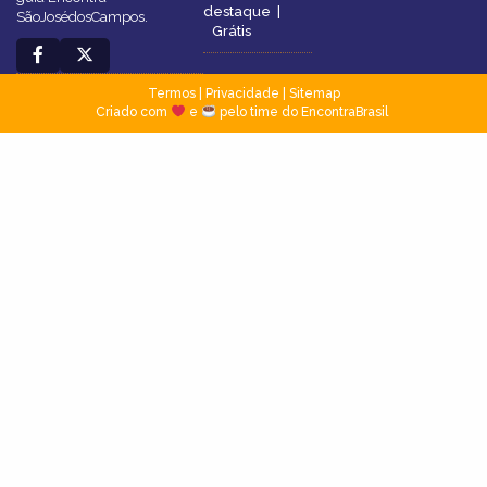
destaque
|
SãoJosédosCampos.
Grátis
Termos
|
Privacidade
|
Sitemap
Criado com
e
pelo time do EncontraBrasil