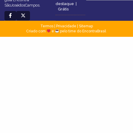
destaque
|
SãoJosédosCampos.
Grátis
Termos
|
Privacidade
|
Sitemap
Criado com
e
pelo time do EncontraBrasil