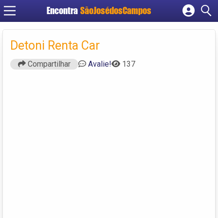
Encontra
SãoJosédosCampos
Cadastrar empresa
Fazer login
Detoni Renta Car
Criar conta
Compartilhar
Avalie!
137