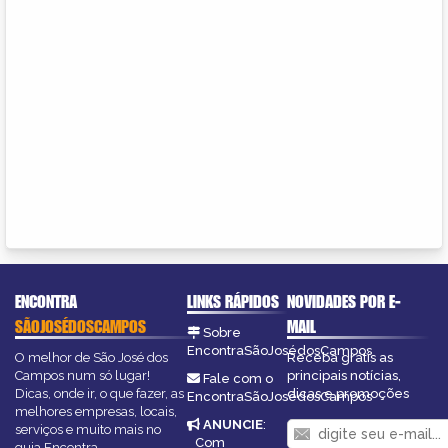
ENCONTRA
LINKS RÁPIDOS
NOVIDADES POR E-
SÃOJOSÉDOSCAMPOS
MAIL
Sobre
EncontraSãoJosédosCampos
O melhor de São José dos
Receba grátis as
Campos num só lugar!
principais notícias,
Fale com o
Dicas, onde ir, o que fazer, as
dicas e promoções
EncontraSãoJosédosCampos
melhores empresas, locais,
ANUNCIE
:
serviços e muito mais no
Com
guia Encontra