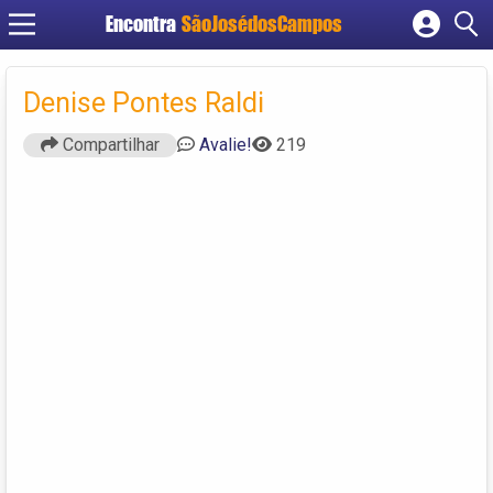
Encontra
SãoJosédosCampos
Cadastrar empresa
Fazer login
Denise Pontes Raldi
Criar conta
Compartilhar
Avalie!
219