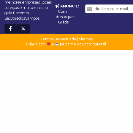
melhores empresas, locais,
ANUNCIE
:
serviços e muito mais no
Com
guia Encontra
destaque
|
SãoJosédosCampos.
Grátis
Termos
|
Privacidade
|
Sitemap
Criado com
e
pelo time do EncontraBrasil