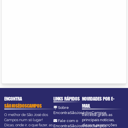
ENCONTRA
LINKS RÁPIDOS
NOVIDADES POR E-
SÃOJOSÉDOSCAMPOS
MAIL
Sobre
EncontraSãoJosédosCampos
O melhor de São José dos
Receba grátis as
Campos num só lugar!
principais notícias,
Fale com o
Dicas, onde ir, o que fazer, as
dicas e promoções
EncontraSãoJosédosCampos