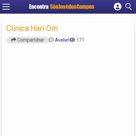
Encontra
SãoJosédosCampos
Cadastrar empresa
Fazer login
Clínica Hari Om
Criar conta
Compartilhar
Avalie!
171