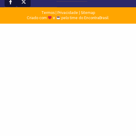
Termos
|
Privacidade
|
Sitemap
Criado com
e
pelo time do EncontraBrasil