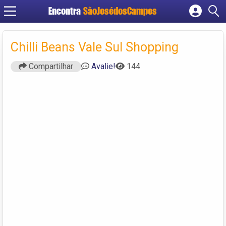
Encontra
SãoJosédosCampos
Cadastrar empresa
Fazer login
Chilli Beans Vale Sul Shopping
Criar conta
Compartilhar
Avalie!
144