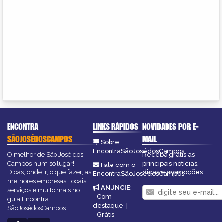
ENCONTRA
LINKS RÁPIDOS
NOVIDADES POR E-
SÃOJOSÉDOSCAMPOS
MAIL
Sobre
EncontraSãoJosédosCampos
O melhor de São José dos
Receba grátis as
Campos num só lugar!
principais notícias,
Fale com o
Dicas, onde ir, o que fazer, as
dicas e promoções
EncontraSãoJosédosCampos
melhores empresas, locais,
ANUNCIE
:
serviços e muito mais no
Com
guia Encontra
destaque
|
SãoJosédosCampos.
Grátis