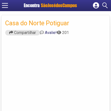
Encontra
SãoJosédosCampos
Cadastrar empresa
Fazer login
Casa do Norte Potiguar
Criar conta
Compartilhar
Avalie!
201