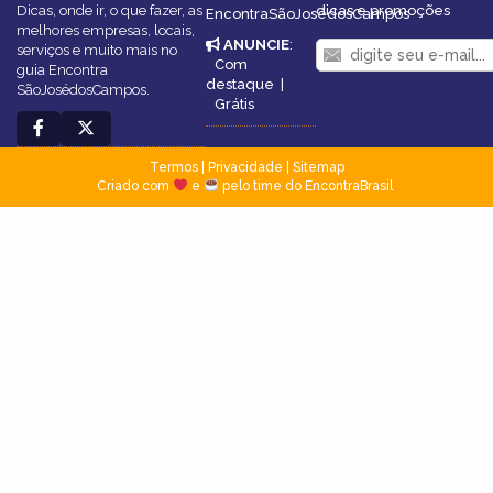
Dicas, onde ir, o que fazer, as
dicas e promoções
EncontraSãoJosédosCampos
melhores empresas, locais,
ANUNCIE
:
serviços e muito mais no
Com
guia Encontra
destaque
|
SãoJosédosCampos.
Grátis
Termos
|
Privacidade
|
Sitemap
Criado com
e
pelo time do EncontraBrasil