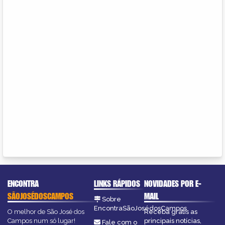
ENCONTRA
LINKS RÁPIDOS
NOVIDADES POR E-
SÃOJOSÉDOSCAMPOS
MAIL
Sobre
EncontraSãoJosédosCampos
O melhor de São José dos
Receba grátis as
Campos num só lugar!
principais notícias,
Fale com o