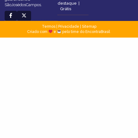
destaque
|
SãoJosédosCampos.
Grátis
Termos
|
Privacidade
|
Sitemap
Criado com
e
pelo time do EncontraBrasil