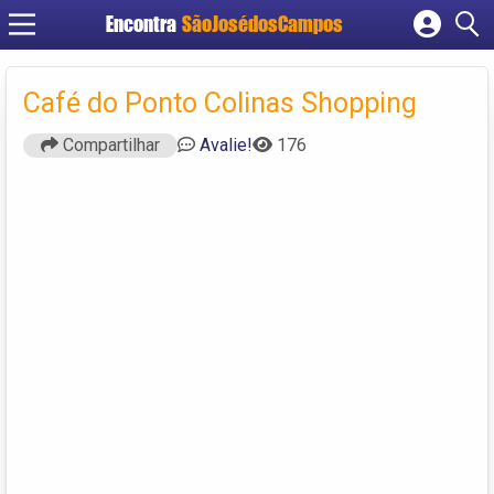
Encontra
SãoJosédosCampos
Cadastrar empresa
Fazer login
Café do Ponto Colinas Shopping
Criar conta
Compartilhar
Avalie!
176