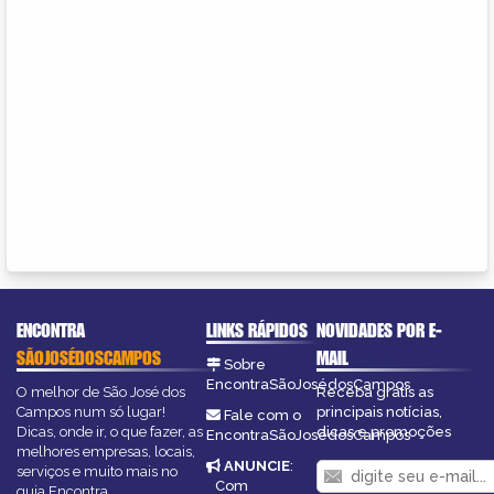
ENCONTRA
LINKS RÁPIDOS
NOVIDADES POR E-
SÃOJOSÉDOSCAMPOS
MAIL
Sobre
EncontraSãoJosédosCampos
O melhor de São José dos
Receba grátis as
Campos num só lugar!
principais notícias,
Fale com o
Dicas, onde ir, o que fazer, as
dicas e promoções
EncontraSãoJosédosCampos
melhores empresas, locais,
ANUNCIE
:
serviços e muito mais no
Com
guia Encontra